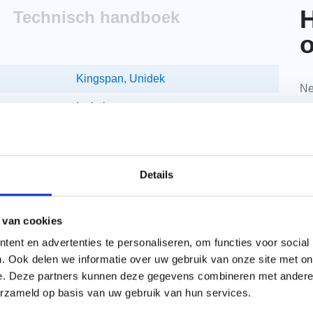
H
Technisch handboek
o
Kingspan
,
Unidek
Ne
Isolatie
da
Op gordingen
1020 mm
Details
Ja
8000 mm
 van cookies
ent en advertenties te personaliseren, om functies voor social
2000 mm
. Ook delen we informatie over uw gebruik van onze site met on
Unidek Aero
e. Deze partners kunnen deze gegevens combineren met andere i
erzameld op basis van uw gebruik van hun services.
34/29