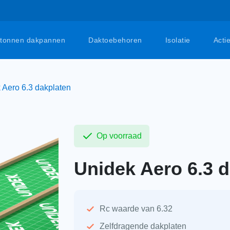
tonnen dakpannen
Daktoebehoren
Isolatie
Acti
 Aero 6.3 dakplaten
Op voorraad
Unidek Aero 6.3 
Rc waarde van 6.32
Zelfdragende dakplaten