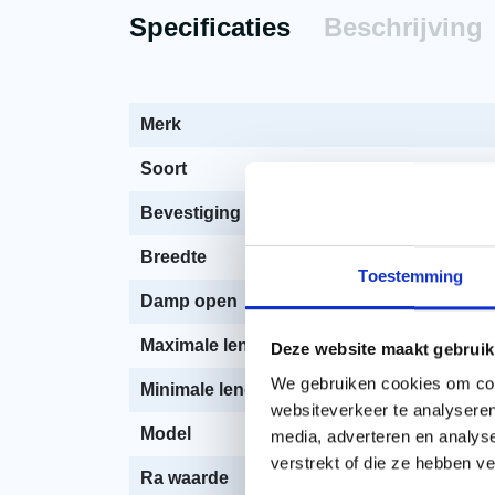
Specificaties
Beschrijving
Merk
Soort
Bevestiging dakplaat
Breedte
Toestemming
Damp open
Maximale lengte
Deze website maakt gebruik
We gebruiken cookies om cont
Minimale lengte
websiteverkeer te analyseren
Model
media, adverteren en analys
verstrekt of die ze hebben v
Ra waarde