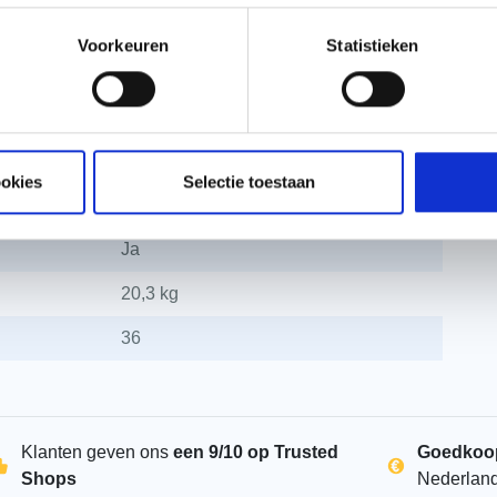
6.32
Voorkeuren
Statistieken
6.35
Nieuwbouw
215 mm
ookies
Selectie toestaan
Isolatieplaten
Ja
20,3 kg
36
Klanten geven ons
een 9/10 op Trusted
Goedkoo
Shops
Nederlan