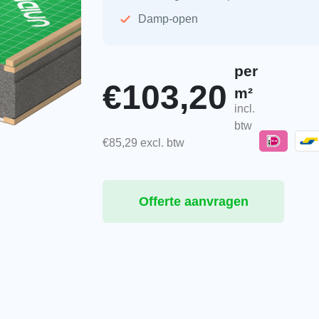
Damp-open
per
€
103,20
m²
incl.
btw
€
85,29
excl. btw
Offerte aanvragen