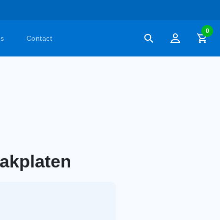
0
es
Contact
dakplaten