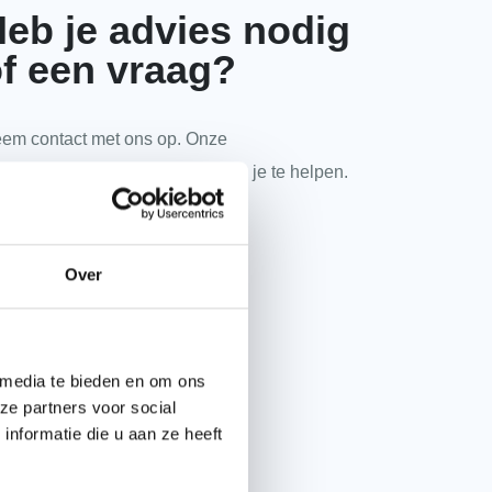
eb je advies nodig
f een vraag?
em contact met ons op. Onze
kpanspecialisten zitten klaar om je te helpen.
085 2020 520
Over
E-mail onze experts
 media te bieden en om ons
ze partners voor social
WhatsApp met ons
nformatie die u aan ze heeft