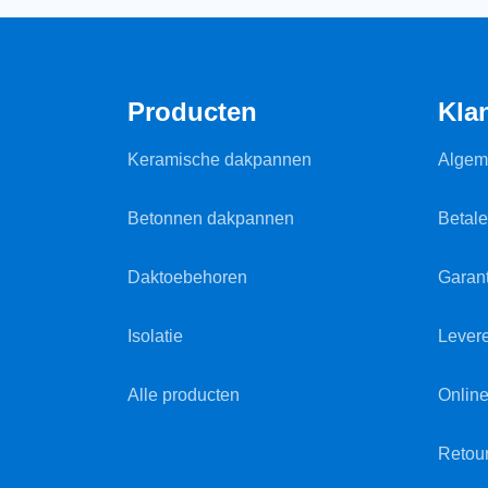
Producten
Kla
Keramische dakpannen
Algem
Betonnen dakpannen
Betal
Daktoebehoren
Garant
Isolatie
Lever
Alle producten
Online
Retou