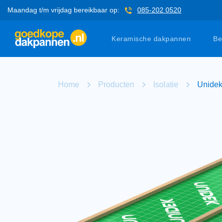
Maandag t/m vrijdag bereikbaar op:
085-202 0520
Keramische dakpannen
Be
Home
Producten
Isolatie
Unidek