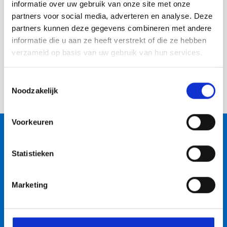
informatie over uw gebruik van onze site met onze
partners voor social media, adverteren en analyse. Deze
per stuk
€
6,80
partners kunnen deze gegevens combineren met andere
incl. btw
€
5,62
excl. BTW
informatie die u aan ze heeft verstrekt of die ze hebben
verzameld op basis van uw gebruik van hun services.
Toestemmingsselectie
Noodzakelijk
Voorkeuren
Producten
Statistieken
Klantenservice
Marketing
Jouw account
Contact