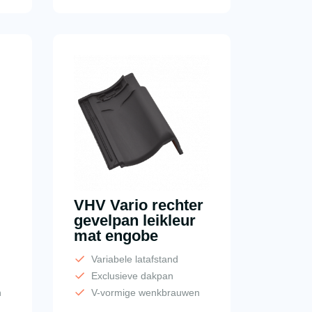
VHV Vario rechter
gevelpan leikleur
mat engobe
Variabele latafstand
Exclusieve dakpan
n
V-vormige wenkbrauwen