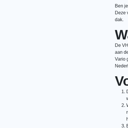
Ben je
Deze v
dak.
W
De VHV
aan de
Vario 
Nederl
V