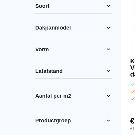
Soort
Dakpanmodel
Vorm
K
V
Latafstand
d
Aantal per m2
€
Productgroep
€
1