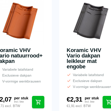
oramic VHV
Koramic VHV
ario natuurrood+
Vario dakpan
akpan
leikleur mat
engobe
Variabele latafstand
Variabele latafstand
Exclusieve dakpan
Exclusieve dakpan
V-vormige wenkbrauwen
V-vormige wenkbrauwe
2,07
€
2,31
per stuk
per stuk
incl. btw
incl. btw
,71
excl. BTW
€
1,91
excl. BTW