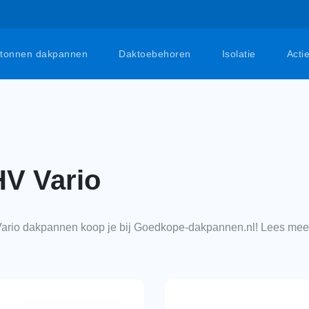
tonnen dakpannen
Daktoebehoren
Isolatie
Acti
V Vario
ario dakpannen koop je bij Goedkope-dakpannen.nl! Lees meer