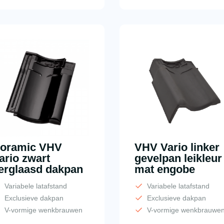
oramic VHV
VHV Vario linker
ario zwart
gevelpan leikleur
erglaasd dakpan
mat engobe
Variabele latafstand
Variabele latafstand
Exclusieve dakpan
Exclusieve dakpan
V-vormige wenkbrauwen
V-vormige wenkbrauwe