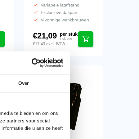
Variabele latafstand
Exclusieve dakpan
n
V-vormige wenkbrauwen
€
21,09
per stuk
incl. btw
€
17,43
excl. BTW
Over
 media te bieden en om ons
ze partners voor social
nformatie die u aan ze heeft