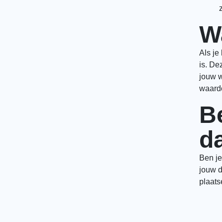
W
Als je
is. De
jouw w
waardo
B
d
Ben je
jouw d
plaats