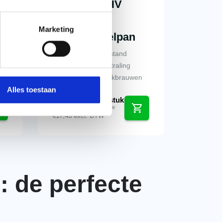
Koramic VHV
Vario zwart
verglaasd
Marketing
rechtergevelpan
Variabele latafstand
Exclusieve uitstraling
n
V-vormige wenkbrauwen
Alles toestaan
€
21,09
per stuk
incl. btw
€
17,43
excl. BTW
 de perfecte