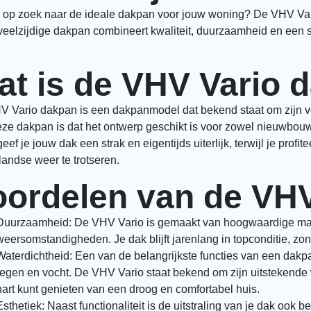
 op zoek naar de ideale dakpan voor jouw woning? De VHV Var
eelzijdige dakpan combineert kwaliteit, duurzaamheid en een stijl
at is de VHV Vario 
 Vario dakpan is een dakpanmodel dat bekend staat om zijn v
ze dakpan is dat het ontwerp geschikt is voor zowel nieuwbou
geef je jouw dak een strak en eigentijds uiterlijk, terwijl je profi
andse weer te trotseren.
oordelen van de VH
Duurzaamheid: De VHV Vario is gemaakt van hoogwaardige mate
weersomstandigheden. Je dak blijft jarenlang in topconditie, zo
Waterdichtheid: Een van de belangrijkste functies van een dak
regen en vocht. De VHV Vario staat bekend om zijn uitstekende 
hart kunt genieten van een droog en comfortabel huis.
Esthetiek: Naast functionaliteit is de uitstraling van je dak ook 