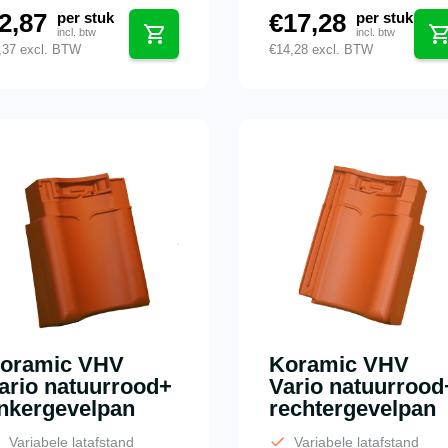
2,87
€
17,28
per stuk
per stuk
incl. btw
incl. btw
,37
excl. BTW
€
14,28
excl. BTW
oramic VHV
Koramic VHV
ario natuurrood+
Vario natuurrood
inkergevelpan
rechtergevelpan
Variabele latafstand
Variabele latafstand