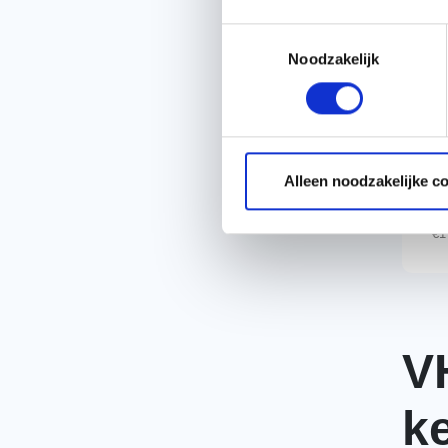
K
V
Toestemmingsselectie
v
Noodzakelijk
r
Alleen noodzakelijke c
€
€
1
V
k