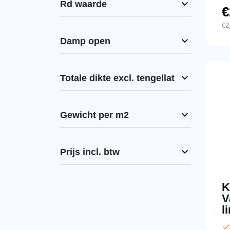
Rd waarde
€
€
2
Damp open
Totale dikte excl. tengellat
Gewicht per m2
Prijs incl. btw
K
V
l