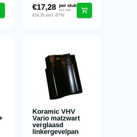
€
17,28
per stuk
incl. btw
€
14,28
excl. BTW
Koramic VHV
+
Vario matzwart
verglaasd
linkergevelpan