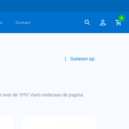
0
es
Contact
Sorteren op:
 over de VHV Vario onderaan de pagina.