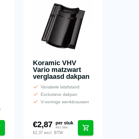
Koramic VHV
Vario matzwart
verglaasd dakpan
Variabele latafstand
Exclusieve dakpan
V-vormige wenkbrauwen
n
€
2,87
per stuk
incl. btw
€
2,37
excl. BTW