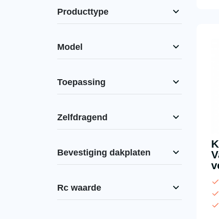
Producttype
Model
Toepassing
Zelfdragend
K
Bevestiging dakplaten
V
v
Rc waarde