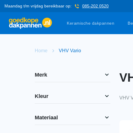
Maandag t/m vrijdag bereikbaar op:
085-202 0520
Keramische dakpannen
Be
Home
VHV Vario
VH
Merk
Kleur
VHV V
Materiaal