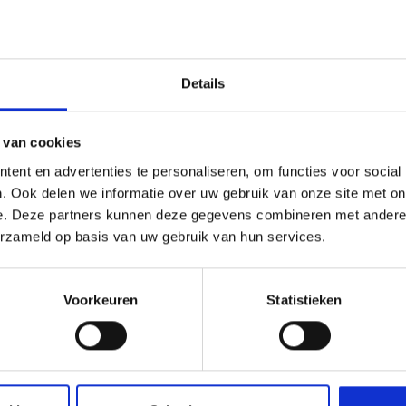
133,81
m²
incl. btw
10,59
excl. BTW
Details
kisolatie: De sleute
 van cookies
nergiebesparing en 
ent en advertenties te personaliseren, om functies voor social
. Ook delen we informatie over uw gebruik van onze site met on
e. Deze partners kunnen deze gegevens combineren met andere i
 op zoek naar manieren om je huis energiezuiniger en comfortab
erzameld op basis van uw gebruik van hun services.
 zoekt. Door te investeren in goede isolatie, zoals dakisolatie, k
aar door genieten van een aangename temperatuur in huis. Op d
akisolatie, en waarom het een slimme keuze is voor jou en je w
Voorkeuren
Statistieken
aarom kiezen voor i
ie zorgt ervoor dat de warmte in je huis blijft tijdens de koude
zomer. Dit betekent dat je minder energie nodig hebt om je huis t