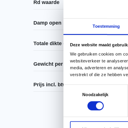
€
Rd waarde
€
1
Damp open
Toestemming
Da
Totale dikte excl. tengellat
Deze website maakt gebruik
e
We gebruiken cookies om cont
websiteverkeer te analyseren
Gewicht per m2
media, adverteren en analys
Ben je
verstrekt of die ze hebben v
die je
hele j
Prijs incl. btw
Toestemmingsselectie
over d
Noodzakelijk
W
Isolat
in de 