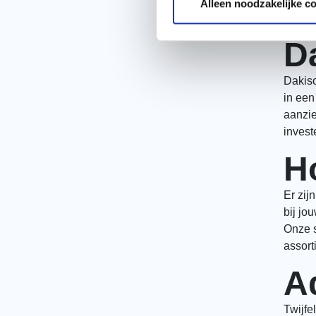
in lag
Alleen noodzakelijke c
isolat
D
Dakiso
in een
aanzie
invest
Ho
Er zij
bij jo
Onze s
assort
A
Twijfe