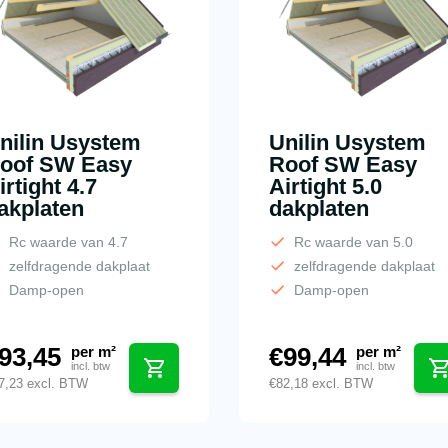
nilin Usystem
Unilin Usystem
oof SW Easy
Roof SW Easy
irtight 4.7
Airtight 5.0
akplaten
dakplaten
Rc waarde van 4.7
Rc waarde van 5.0
zelfdragende dakplaat
zelfdragende dakplaat
Damp-open
Damp-open
93,45
€
99,44
per m²
per m²
incl. btw
incl. btw
7,23
excl. BTW
€
82,18
excl. BTW