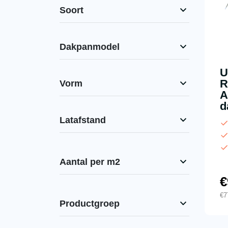
Soort
Dakpanmodel
U
R
Vorm
A
d
Latafstand
Aantal per m2
€
€
7
Productgroep