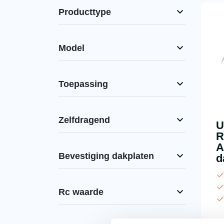
Producttype
Model
Toepassing
Zelfdragend
U
R
A
Bevestiging dakplaten
d
Rc waarde