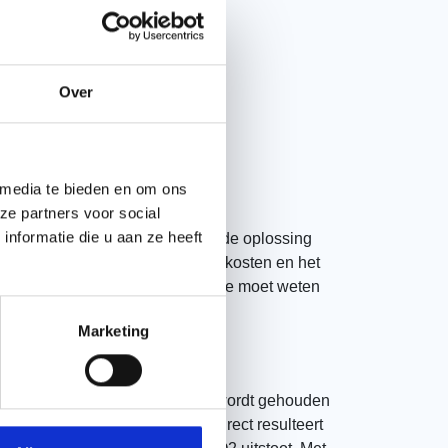
Over
l tot
comfort
 media te bieden en om ons
ze partners voor social
nformatie die u aan ze heeft
eler te maken? Dan is isolatie de oplossing
un je flink besparen op je energiekosten en het
eze pagina ontdek je alles wat je moet weten
oning.
Marketing
solatie?
 wintermaanden en de hitte buiten wordt gehouden
e verwarmen of te koelen, wat direct resulteert