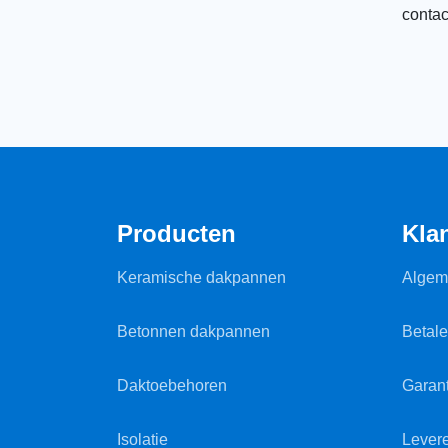
contac
Producten
Kla
Keramische dakpannen
Algem
Betonnen dakpannen
Betal
Daktoebehoren
Garant
Isolatie
Lever