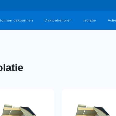
tonnen dakpannen
Daktoebehoren
Isolatie
Acti
olatie