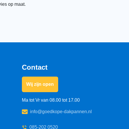
vies op maat.
Contact
Wij zijn open
Ma tot Vr van 08.00 tot 17.00
info@goedkope-dakpannen.nl
085-202 0520