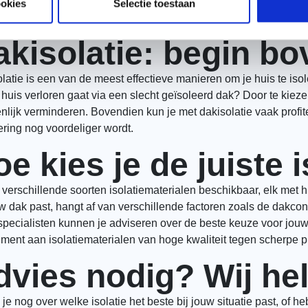
ere energiekosten. Daarnaast draagt goede isolatie bij aan een 
ookies
Selectie toestaan
ie bespaar je dus niet alleen op je energierekening, maar draag
akisolatie: begin b
latie is een van de meest effectieve manieren om je huis te is
 huis verloren gaat via een slecht geïsoleerd dak? Door te kieze
nlijk verminderen. Bovendien kun je met dakisolatie vaak profi
ering nog voordeliger wordt.
e kies je de juiste i
n verschillende soorten isolatiematerialen beschikbaar, elk met 
uw dak past, hangt af van verschillende factoren zoals de dakcon
pecialisten kunnen je adviseren over de beste keuze voor jouw s
iment aan isolatiematerialen van hoge kwaliteit tegen scherpe pr
dvies nodig? Wij hel
l je nog over welke isolatie het beste bij jouw situatie past, of 