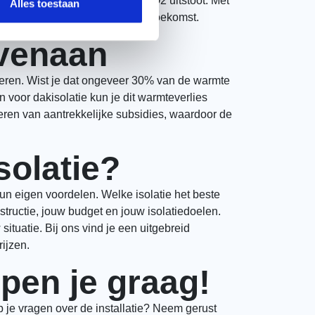
beter milieu, omdat je minder CO2 uitstoot. Met
Alles toestaan
 je ook bij aan een duurzamere toekomst.
ovenaan
oleren. Wist je dat ongeveer 30% van de warmte
n voor dakisolatie kun je dit warmteverlies
teren van aantrekkelijke subsidies, waardoor de
solatie?
hun eigen voordelen. Welke isolatie het beste
structie, jouw budget en jouw isolatiedoelen.
ituatie. Bij ons vind je een uitgebreid
ijzen.
pen je graag!
heb je vragen over de installatie? Neem gerust