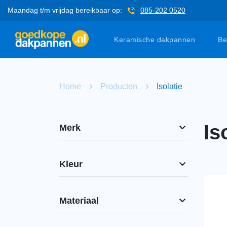
Maandag t/m vrijdag bereikbaar op:
085-202 0520
Keramische dakpannen
Be
Home
Producten
Isolatie
Is
Merk
Kleur
Materiaal