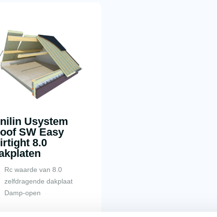
nilin Usystem
oof SW Easy
irtight 8.0
akplaten
Rc waarde van 8.0
zelfdragende dakplaat
Damp-open
per