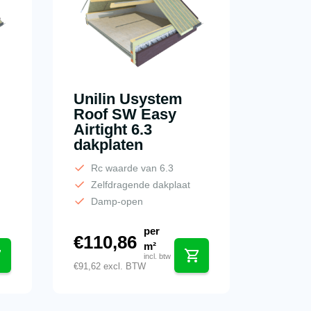
Unilin Usystem
Roof SW Easy
Airtight 6.3
dakplaten
Rc waarde van 6.3
Zelfdragende dakplaat
Damp-open
per
€
110,86
m²
incl. btw
€
91,62
excl. BTW