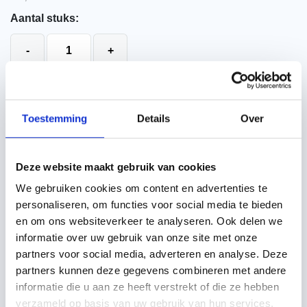
Aantal stuks:
Unilin Usystem Roof Reno 6.0 dakplaten aantal
-
+
Offerte aanvragen
Toestemming
Details
Over
Toevoegen aan winkelwagen
Deze website maakt gebruik van cookies
We gebruiken cookies om content en advertenties te
Specificaties
Beschrijving
Technisch handboek
personaliseren, om functies voor social media te bieden
en om ons websiteverkeer te analyseren. Ook delen we
Merk
informatie over uw gebruik van onze site met onze
Unilin
partners voor social media, adverteren en analyse. Deze
Soort
Isolatie
partners kunnen deze gegevens combineren met andere
Bevestiging dakplaat
informatie die u aan ze heeft verstrekt of die ze hebben
Op bestaand dakbeschot
verzameld op basis van uw gebruik van hun services.