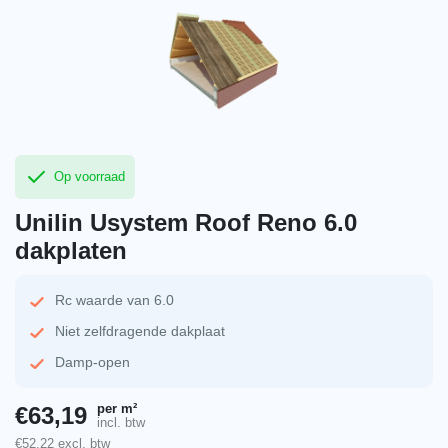
Op voorraad
Unilin Usystem Roof Reno 6.0
dakplaten
Rc waarde van 6.0
Niet zelfdragende dakplaat
Damp-open
per m²
€
63,19
incl. btw
€
52,22
excl. btw