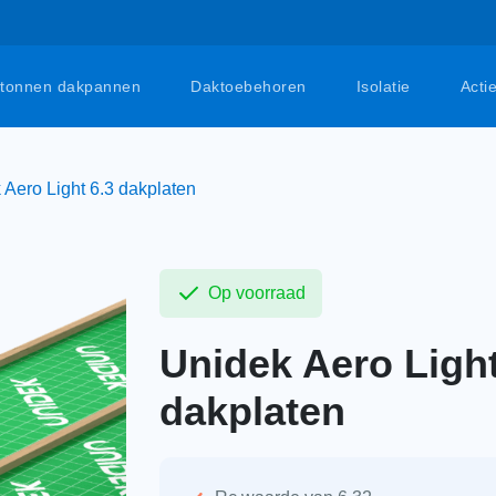
tonnen dakpannen
Daktoebehoren
Isolatie
Acti
 Aero Light 6.3 dakplaten
Op voorraad
Unidek Aero Light
dakplaten