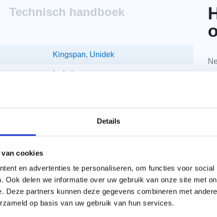
H
Technisch handboek
o
Kingspan
,
Unidek
Ne
Isolatie
da
Op gordingen
1020 mm
Details
Ja
8000 mm
 van cookies
ent en advertenties te personaliseren, om functies voor social
2000 mm
. Ook delen we informatie over uw gebruik van onze site met on
Unidek Aero Light
e. Deze partners kunnen deze gegevens combineren met andere i
erzameld op basis van uw gebruik van hun services.
34/29