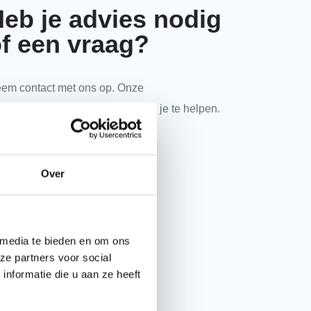
eb je advies nodig
f een vraag?
em contact met ons op. Onze
kpanspecialisten zitten klaar om je te helpen.
085 2020 520
Over
E-mail onze experts
 media te bieden en om ons
ze partners voor social
WhatsApp met ons
nformatie die u aan ze heeft