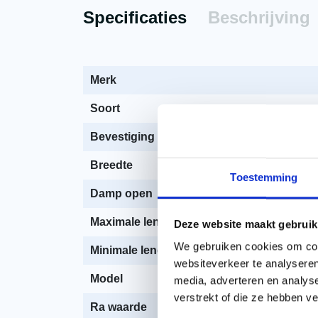
Specificaties
Beschrijving
Merk
Soort
Bevestiging dakplaat
Breedte
Toestemming
Damp open
Maximale lengte
Deze website maakt gebruik
We gebruiken cookies om cont
Minimale lengte
websiteverkeer te analyseren
Model
media, adverteren en analys
verstrekt of die ze hebben v
Ra waarde