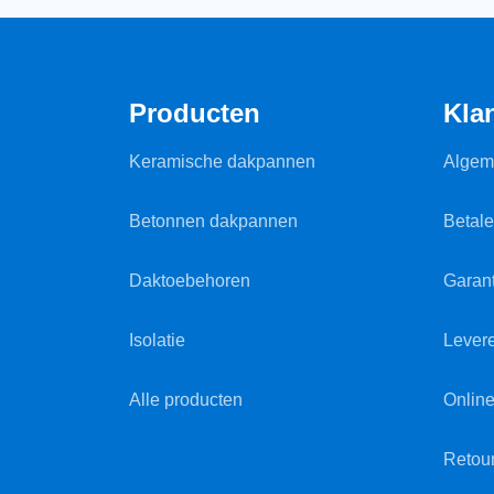
Producten
Kla
Keramische dakpannen
Algem
Betonnen dakpannen
Betal
Daktoebehoren
Garant
Isolatie
Lever
Alle producten
Online
Retou