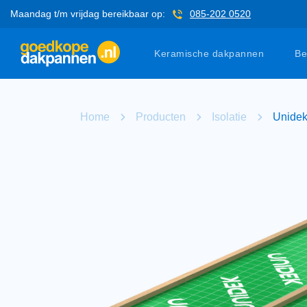
Maandag t/m vrijdag bereikbaar op:
085-202 0520
Keramische dakpannen
Be
Home
Producten
Isolatie
Unidek