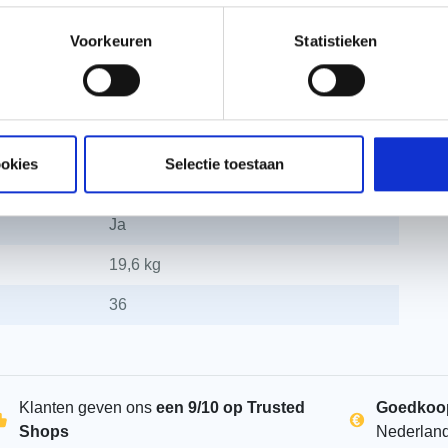
6.32
Voorkeuren
Statistieken
2.40
Renovatie
211 mm
ookies
Selectie toestaan
Isolatieplaten
Ja
19,6 kg
36
Klanten geven ons
een 9/10 op Trusted
Goedkoo
Shops
Nederlan