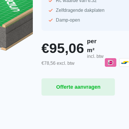
Rc waarde van 6.32
Zelfdragende dakplaten
Damp-open
per
€
95,06
m²
incl. btw
€
78,56
excl. btw
Offerte aanvragen