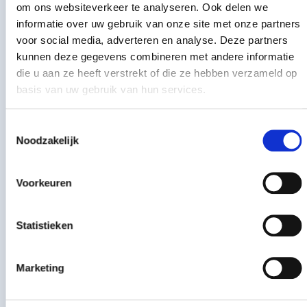
om ons websiteverkeer te analyseren. Ook delen we
Toon meer
Koramic vorsthoed 3x
per stuk
€
194,42
informatie over uw gebruik van onze site met onze partners
-
+
incl. btw
€
160,68
excl. BTW
voor social media, adverteren en analyse. Deze partners
Toebehoren
Meer informatie
kunnen deze gegevens combineren met andere informatie
die u aan ze heeft verstrekt of die ze hebben verzameld op
Koramic universele ruiterdrager 45 graden blank
basis van uw gebruik van hun services.
Koramic universele r
per stuk
€
2,50
Toestemmingsselectie
-
+
incl. btw
Noodzakelijk
€
2,07
excl. BTW
Onderdakfolie Classic, 50 x 1,5 mtr.
Voorkeuren
Onderdakfolie Classic
per stuk
€
160,78
-
+
incl. btw
Statistieken
€
132,88
excl. BTW
ATI Pro Bardage dampopen (1,5x10m)
Marketing
ATI Pro Bardage da
per stuk