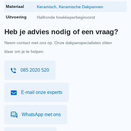
Koramic koraflex plus 300mm breedte 5m lengte
Materiaal
Keramisch
,
Keramische Dakpannen
zwart
Uitvoering
Halfronde hoekkeperbeginvorst
Koramic koraflex pl
per stuk
€
139,13
-
+
incl. btw
€
114,98
excl. BTW
Heb je advies nodig of een vraag?
Neem contact met ons op. Onze dakpanspecialisten zitten
Flexim zwart 20l
klaar om je te helpen.
Flexim zwart 20l aan
per stuk
€
86,21
-
+
incl. btw
€
71,25
excl. BTW
085 2020 520
E-mail onze experts
WhatsApp met ons