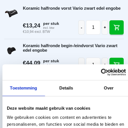
Koramic halfronde vorst Vario zwart edel engobe
Koramic halfronde vo
per stuk
€
13,24
-
+
incl. btw
€
10,94
excl. BTW
Koramic halfronde begin-/eindvorst Vario zwart
edel engobe
Koramic halfronde be
per stuk
€
44,09
-
+
incl. btw
€
36,44
excl. BTW
Koramic halfronde vorst met dubbele wel Vario
zwart edel engobe
Toestemming
Details
Over
Koramic halfronde vo
per stuk
€
13,24
-
+
incl. btw
€
10,94
excl. BTW
Deze website maakt gebruik van cookies
We gebruiken cookies om content en advertenties te
Koramic vorsthoed 3x halfrondevorst zwart edel
personaliseren, om functies voor social media te bieden en
engobe (nr. 1)