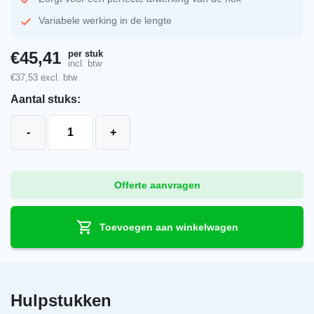
Variabele werking in de lengte
per stuk
€
45,41
incl. btw
€
37,53
excl. btw
Aantal stuks:
Koramic halfronde hoekkeperbeginvorst Vario zwart e
-
+
Offerte aanvragen
Toevoegen aan winkelwagen
Hulpstukken