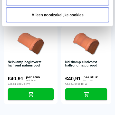
€
18,85
excl. BTW
€
11,25
excl. BTW
Alleen noodzakelijke cookies
Nelskamp beginvorst
Nelskamp eindvorst
halfrond natuurrood
halfrond natuurrood
per stuk
per stuk
€
40,91
€
40,91
incl. btw
incl. btw
€
33,81
excl. BTW
€
33,81
excl. BTW