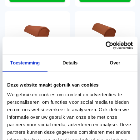
Nelskamp beginvorst 2000 S
Nelskamp eindvorst 2000
oranjerood
S oranjerood
Toestemming
Details
Over
per stuk
per stuk
€
22,81
€
22,81
incl. btw
incl. btw
€
18,85
excl. BTW
€
18,85
excl. BTW
Deze website maakt gebruik van cookies
We gebruiken cookies om content en advertenties te
personaliseren, om functies voor social media te bieden
en om ons websiteverkeer te analyseren. Ook delen we
informatie over uw gebruik van onze site met onze
partners voor social media, adverteren en analyse. Deze
partners kunnen deze gegevens combineren met andere
informatie die u aan ze heeft verstrekt of die ze hebben