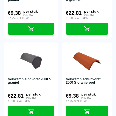
per stuk
per stuk
€
9,38
€
22,81
incl. btw
incl. btw
€
7,75
excl. BTW
€
18,85
excl. BTW
Nelskamp eindvorst 2000 S
Nelskamp schubvorst
graniet
2000 S oranjerood
per stuk
per stuk
€
22,81
€
9,38
incl. btw
incl. btw
€
18,85
excl. BTW
€
7,75
excl. BTW