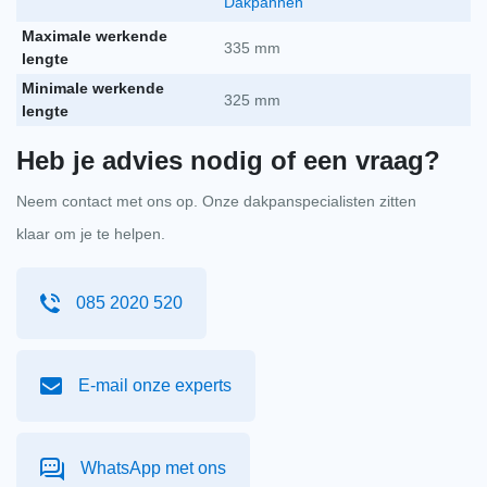
Dakpannen
Maximale werkende
Flexim zwart 20l
335 mm
lengte
Minimale werkende
Flexim zwart 20l aan
per stuk
€
86,21
325 mm
-
+
lengte
incl. btw
€
71,25
excl. BTW
Heb je advies nodig of een vraag?
Neem contact met ons op. Onze dakpanspecialisten zitten
klaar om je te helpen.
085 2020 520
E-mail onze experts
WhatsApp met ons