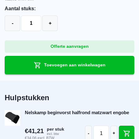
Aantal stuks:
Nelskamp vorst halfrond matzwart engobe aantal
-
+
Offerte aanvragen
Toevoegen aan winkelwagen
Hulpstukken
Nelskamp beginvorst halfrond matzwart engobe
Nelskamp beginvorst
per stuk
€
41,21
-
+
incl. btw
€
34,06
excl. BTW