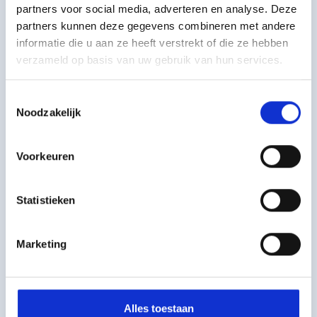
Koramic universele ruiterdrager 45 graden blank
partners voor social media, adverteren en analyse. Deze
partners kunnen deze gegevens combineren met andere
informatie die u aan ze heeft verstrekt of die ze hebben
Koramic universele r
per stuk
€
2,50
-
+
incl. btw
verzameld op basis van uw gebruik van hun services.
€
2,07
excl. BTW
Toestemmingsselectie
Onderdakfolie Classic, 50 x 1,5 mtr.
Noodzakelijk
Onderdakfolie Classic
per stuk
€
160,78
-
+
incl. btw
Voorkeuren
€
132,88
excl. BTW
ATI Pro Bardage dampopen (1,5x10m)
Statistieken
ATI Pro Bardage da
per stuk
€
437,56
-
+
Marketing
incl. btw
€
361,62
excl. BTW
Tape ATI Transparant breedte 100mm (25m)
Alles toestaan