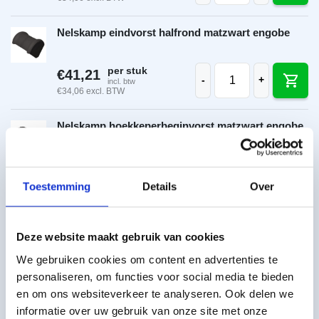
Nelskamp eindvorst halfrond matzwart engobe
Nelskamp eindvorst 
per stuk
€
41,21
-
+
incl. btw
€
34,06
excl. BTW
Nelskamp hoekkeperbeginvorst matzwart engobe
Nelskamp hoekkeper
per stuk
€
41,21
-
+
incl. btw
€
34,06
excl. BTW
Toestemming
Details
Over
Nelskamp broekstuk universeel matzwart engobe
Deze website maakt gebruik van cookies
Toon meer
Nelskamp broekstuk 
per stuk
We gebruiken cookies om content en advertenties te
€
163,73
-
+
incl. btw
personaliseren, om functies voor social media te bieden
€
135,31
excl. BTW
Toebehoren
Meer informatie
en om ons websiteverkeer te analyseren. Ook delen we
informatie over uw gebruik van onze site met onze