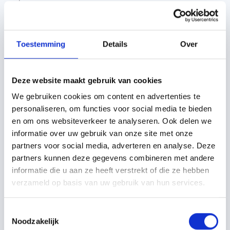
Offerte aanvragen
Toestemming
Details
Over
Specificaties
Beschrijving
Technisch handboek
Deze website maakt gebruik van cookies
Merk
Unilin
We gebruiken cookies om content en advertenties te
Soort
Isolatie
personaliseren, om functies voor social media te bieden
en om ons websiteverkeer te analyseren. Ook delen we
Bevestiging dakplaat
Op bestaand dakbeschot
informatie over uw gebruik van onze site met onze
Breedte
1205 mm
partners voor social media, adverteren en analyse. Deze
partners kunnen deze gegevens combineren met andere
Damp open
Ja
informatie die u aan ze heeft verstrekt of die ze hebben
Maximale lengte
8000 mm
verzameld op basis van uw gebruik van hun services.
Minimale lengte
2000 mm
Toestemmingsselectie
Model
Usystem Roof Reno
Noodzakelijk