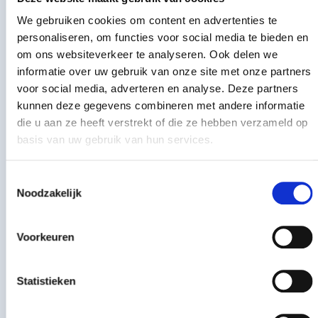
Toebehoren
Meer informatie
We gebruiken cookies om content en advertenties te
personaliseren, om functies voor social media te bieden en
Koramic universele ruiterdrager 45 graden blank
om ons websiteverkeer te analyseren. Ook delen we
informatie over uw gebruik van onze site met onze partners
Koramic universele r
per stuk
€
2,50
voor social media, adverteren en analyse. Deze partners
-
+
incl. btw
kunnen deze gegevens combineren met andere informatie
€
2,07
excl. BTW
die u aan ze heeft verstrekt of die ze hebben verzameld op
basis van uw gebruik van hun services.
Onderdakfolie Classic, 50 x 1,5 mtr.
Onderdakfolie Classic
Toestemmingsselectie
per stuk
€
160,78
-
+
incl. btw
Noodzakelijk
€
132,88
excl. BTW
ATI Pro Bardage dampopen (1,5x10m)
Voorkeuren
ATI Pro Bardage da
per stuk
€
437,56
Statistieken
-
+
incl. btw
€
361,62
excl. BTW