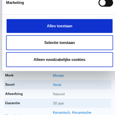
Marketing
Tape ATI Transparant breedte 100mm (25m)
Toon meer
Tape ATI Transparan
per stuk
€
42,96
-
+
incl. btw
€
35,50
excl. BTW
Alles toestaan
Specificaties
Beschrijving
Technisch handboek
Koramic flexi-rol extreme 320mm rood
Selectie toestaan
Gewicht
3,7 kg
Koramic flexi-rol ex
per stuk
€
42,62
-
+
incl. btw
Afmeting
220 x 378 mm
€
35,22
excl. BTW
Alleen noodzakelijke cookies
Kleur
Natuurrood+
,
Natuurrood
Monier universele ruiterrol optivent rood
Merk
Monier
Monier universele rui
per stuk
Soort
Vorst
€
57,54
-
+
incl. btw
€
47,55
excl. BTW
Afwerking
Naturel
Garantie
30 jaar
Klokschroef rvs 65mm + neopreenring rood 50
stuks
Keramisch
,
Keramische