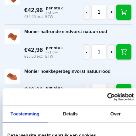
Monier halfronde beg
per stuk
€
42,96
-
+
incl. btw
€
35,50
excl. BTW
Monier halfronde eindvorst natuurrood
Monier halfronde ein
per stuk
€
42,96
-
+
incl. btw
€
35,50
excl. BTW
Monier hoekkeperbeginvorst natuurrood
Monier hoekkeperbeg
per stuk
€
42,96
-
+
incl. btw
€
35,50
excl. BTW
Toestemming
Details
Over
Toon meer
Deze website maakt gebruik van cookies