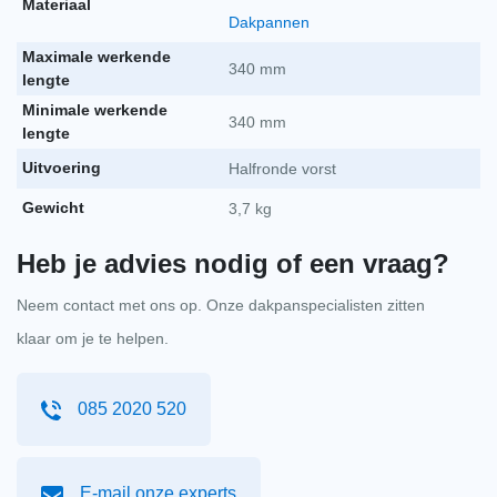
Materiaal
Klokschroef rvs 65m
per stuk
€
15,22
Dakpannen
-
+
incl. btw
€
12,58
excl. BTW
Maximale werkende
340 mm
lengte
Monier euro-vorsthaak halfronde vorst rood 50
Minimale werkende
stuks
340 mm
lengte
Monier euro-vorsthaa
per stuk
€
42,77
Uitvoering
Halfronde vorst
-
+
incl. btw
€
35,35
excl. BTW
Gewicht
3,7 kg
Koramic koraflex plus 300mm breedte 5m lengte
Heb je advies nodig of een vraag?
rood
Koramic koraflex pl
per stuk
Neem contact met ons op. Onze dakpanspecialisten zitten
€
139,13
-
+
incl. btw
€
114,98
excl. BTW
klaar om je te helpen.
Flexim rood 20l
085 2020 520
Flexim rood 20l aant
per stuk
€
86,21
-
+
incl. btw
€
71,25
excl. BTW
E-mail onze experts