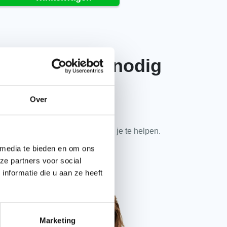
eb je advies nodig
f een vraag?
Over
em contact met ons op. Onze
kpanspecialisten zitten klaar om je te helpen.
 media te bieden en om ons
ze partners voor social
085 2020 520
nformatie die u aan ze heeft
E-mail onze experts
Marketing