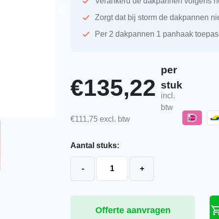
Verankerd de dakpannen volgens h
Zorgt dat bij storm de dakpannen n
Per 2 dakpannen 1 panhaak toepa
per
€
135,22
stuk
incl.
btw
€
111,75
excl. btw
Aantal stuks:
Monier euro-panhaak OVH 206 250 
-
+
Offerte aanvragen