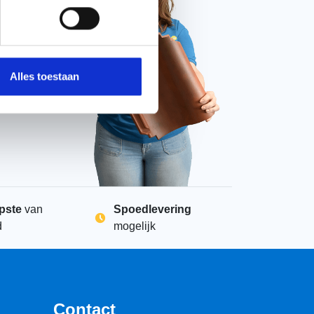
WhatsApp met ons
Chat met ons
Alles toestaan
pste
van
Spoedlevering
d
mogelijk
Contact