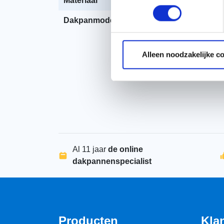
Materiaal
Aluminium
Dakpanmodel
OVH 206
Alleen noodzakelijke c
Al 11 jaar
de online
dakpannenspecialist
Producten
Kla