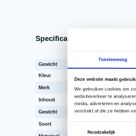
Specificaties
Beschrijving
Toestemming
Gewicht
6,87 kg
Kleur
Aluminium
Deze website maakt gebruik
Merk
Monier
We gebruiken cookies om cont
websiteverkeer te analyseren
Inhoud
250 stuks
media, adverteren en analys
verstrekt of die ze hebben v
Gewicht
6,87 kg
Soort
Bevestiging mater
Toestemmingsselectie
Noodzakelijk