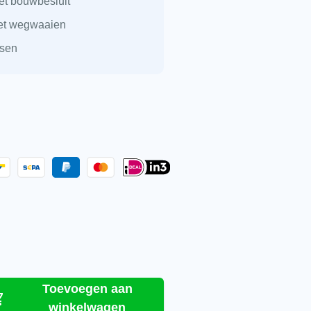
et bouwbesluit
iet wegwaaien
ssen
stuks aantal
Toevoegen aan
winkelwagen