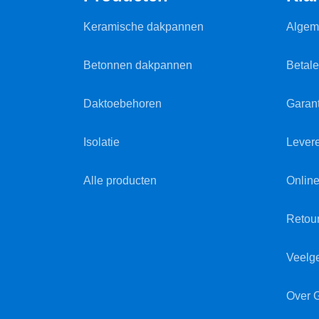
Keramische dakpannen
Algem
Betonnen dakpannen
Betal
Daktoebehoren
Garant
Isolatie
Lever
Alle producten
Online
Retou
Veelg
Over 