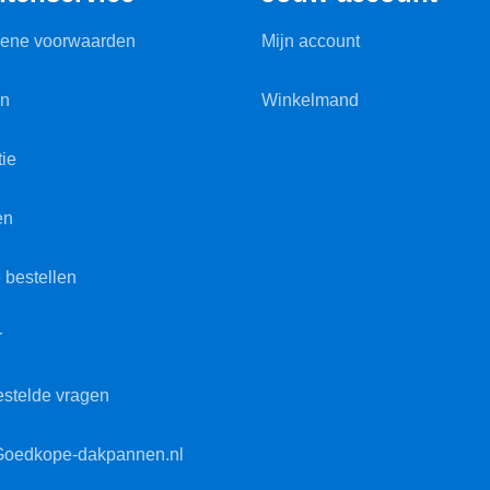
ene voorwaarden
Mijn account
en
Winkelmand
ie
en
 bestellen
r
estelde vragen
Goedkope-dakpannen.nl