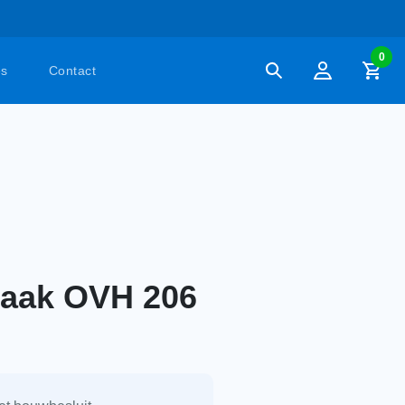
0
es
Contact
haak OVH 206