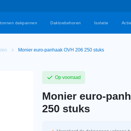
tonnen dakpannen
Daktoebehoren
Isolatie
Acti
alen
Monier euro-panhaak OVH 206 250 stuks
Op voorraad
Monier euro-pan
250 stuks