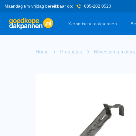
Maandag t/m vrijdag bereikbaar op:
085-202 0520
Keramische dakpannen
Be
Home
Producten
Bevestiging materi