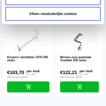
€
85,70
excl. BTW
€
85,70
excl. BTW
Alleen noodzakelijke cookies
Koramic twintikker OVH 200
Monier euro-panhaak
stuks
Sneldek 250 stuks
per stuk
per stuk
€
103,70
€
122,21
incl. btw
incl. btw
€
85,70
excl. BTW
€
101,00
excl. BTW