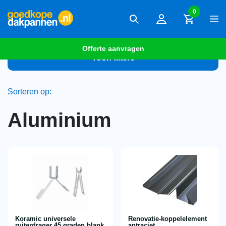
0
Offerte aanvragen
Toon filters
Sorteren op:
Aluminium
Koramic universele
Renovatie-koppelelement
ruiterdrager 45 graden blank
antraciet