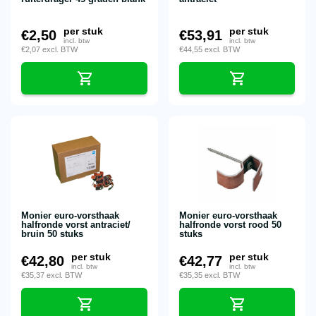
per stuk
per stuk
€
2,50
€
53,91
incl. btw
incl. btw
€
2,07
excl. BTW
€
44,55
excl. BTW
Monier euro-vorsthaak
Monier euro-vorsthaak
halfronde vorst antraciet/
halfronde vorst rood 50
bruin 50 stuks
stuks
per stuk
per stuk
€
42,80
€
42,77
incl. btw
incl. btw
€
35,37
excl. BTW
€
35,35
excl. BTW