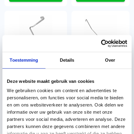
Koramic tikpanhaak 409/230
Koramic klikpanhaak nr. 5
rvs 200 stuks
rvs 200 stuks
Toestemming
Details
Over
per stuk
per stuk
€
74,27
€
78,15
incl. btw
incl. btw
€
61,38
excl. BTW
€
64,59
excl. BTW
Deze website maakt gebruik van cookies
We gebruiken cookies om content en advertenties te
personaliseren, om functies voor social media te bieden
en om ons websiteverkeer te analyseren. Ook delen we
informatie over uw gebruik van onze site met onze
partners voor social media, adverteren en analyse. Deze
partners kunnen deze gegevens combineren met andere
informatie die u aan ze heeft verstrekt of die ze hebben