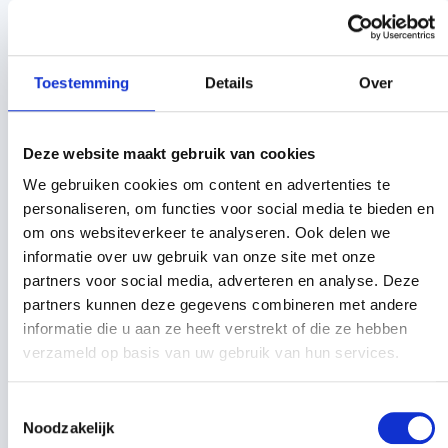
Koramic Modula leikleur mat engobe dakpan aantal
-
+
Toestemming
Details
Over
Totaalprijs:
€ 112,40
Deze website maakt gebruik van cookies
We gebruiken cookies om content en advertenties te
Offerte aanvragen
personaliseren, om functies voor social media te bieden en
om ons websiteverkeer te analyseren. Ook delen we
informatie over uw gebruik van onze site met onze
Toevoegen aan winkelwagen
partners voor social media, adverteren en analyse. Deze
partners kunnen deze gegevens combineren met andere
informatie die u aan ze heeft verstrekt of die ze hebben
Specificaties
Beschrijving
Technisch handboek
verzameld op basis van uw gebruik van hun services.
Gewicht
3,9 kg
Toestemmingsselectie
Noodzakelijk
Afmeting
328 x 443 mm