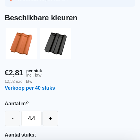
Beschikbare kleuren
per stuk
€
2,81
incl. btw
€
2,32
excl. btw
Verkoop per 40 stuks
2
Aantal m
:
Koramic Modula leikleur mat engobe dakpan
-
+
Aantal stuks: