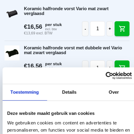
Koramic halfronde vorst Vario mat zwart
verglaasd
Koramic halfronde vo
per stuk
€
16,56
-
+
incl. btw
€
13,69
excl. BTW
Koramic halfronde vorst met dubbele wel Vario
mat zwart verglaasd
Koramic halfronde vo
per stuk
€
16,56
-
+
incl. btw
€
13,69
excl. BTW
Koramic halfronde begin-/eindvorst Vario mat
zwart verglaasd
Toestemming
Details
Over
Koramic halfronde be
per stuk
€
55,20
-
+
incl. btw
€
45,62
excl. BTW
Deze website maakt gebruik van cookies
We gebruiken cookies om content en advertenties te
Koramic halfronde hoekkeperbeginvorst Vario mat
personaliseren, om functies voor social media te bieden en
zwart verglaasd