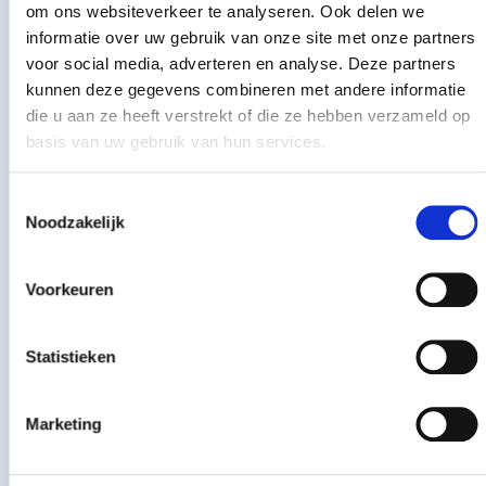
om ons websiteverkeer te analyseren. Ook delen we
Toon meer
Koramic halfronde ho
per stuk
€
56,85
informatie over uw gebruik van onze site met onze partners
-
+
incl. btw
€
46,98
excl. BTW
voor social media, adverteren en analyse. Deze partners
Toebehoren
Meer informatie
kunnen deze gegevens combineren met andere informatie
die u aan ze heeft verstrekt of die ze hebben verzameld op
Koramic universele ruiterdrager 45 graden blank
basis van uw gebruik van hun services.
Koramic universele r
per stuk
€
2,50
Toestemmingsselectie
-
+
incl. btw
Noodzakelijk
€
2,07
excl. BTW
Onderdakfolie Classic, 50 x 1,5 mtr.
Voorkeuren
Onderdakfolie Classic
per stuk
€
160,78
-
+
incl. btw
Statistieken
€
132,88
excl. BTW
ATI Pro Bardage dampopen (1,5x10m)
Marketing
ATI Pro Bardage da
per stuk