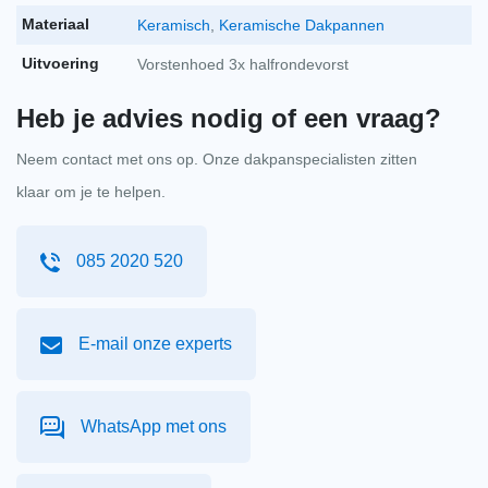
Koramic koraflex plus 300mm breedte 5m lengte
Materiaal
Keramisch
,
Keramische Dakpannen
zwart
Uitvoering
Vorstenhoed 3x halfrondevorst
Koramic koraflex pl
per stuk
€
139,13
-
+
incl. btw
€
114,98
excl. BTW
Heb je advies nodig of een vraag?
Neem contact met ons op. Onze dakpanspecialisten zitten
Flexim zwart 20l
klaar om je te helpen.
Flexim zwart 20l aan
per stuk
€
86,21
-
+
incl. btw
€
71,25
excl. BTW
085 2020 520
E-mail onze experts
WhatsApp met ons