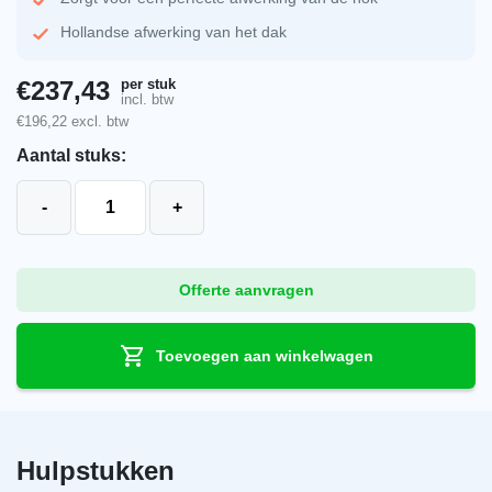
Hollandse afwerking van het dak
per stuk
€
237,43
incl. btw
€
196,22
excl. btw
Aantal stuks:
Koramic vorsthoed 3x halfrondevorst mat zwart verglaas
-
+
Offerte aanvragen
Toevoegen aan winkelwagen
Hulpstukken