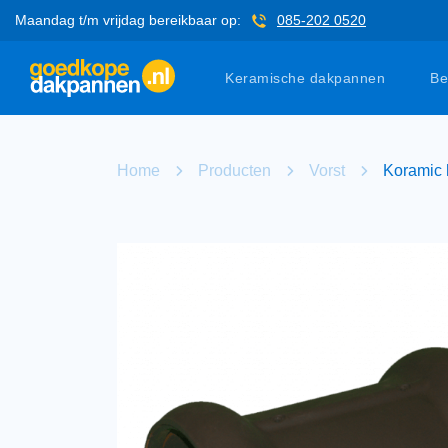
Maandag t/m vrijdag bereikbaar op:
085-202 0520
Keramische dakpannen
Be
Home
Producten
Vorst
Koramic 