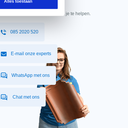
Alles toestaan
eme
em contact met ons op. Onze
kpanspecialisten zitten klaar om je te helpen.
mic flexi-rol extreme 320mm zwart aantal
+
085 2020 520
+
stuks
E-mail onze experts
schroef rvs 65mm + neopreenring zwart 50 stuks aantal
+
WhatsApp met ons
Chat met ons
te
ramic koraflex plus 300mm breedte 5m lengte zwart aantal
+