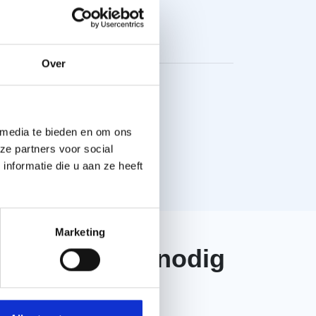
erdakfolie Classic, 50 x 1,5 mtr. aantal
+
Over
)
I Pro Bardage dampopen (1,5x10m) aantal
 media te bieden en om ons
+
ze partners voor social
Toon meer
nformatie die u aan ze heeft
Marketing
 ATI Transparant breedte 100mm (25m) aantal
eb je advies nodig
+
f een vraag?