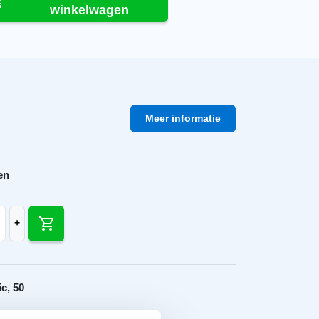
winkelwagen
Meer informatie
en
ic universele ruiterdrager 45 graden blank aantal
+
c, 50