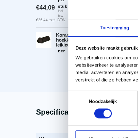
Koramic halfronde beg
stuk
€
44,09
-
+
incl.
btw
€
36,44
excl. BTW
Toestemming
Koramic halfronde
hoekkeperbeginvorst
leikleur mat engobe
Deze website maakt gebruik
per
Koramic halfronde ho
stuk
We gebruiken cookies om cont
€
45,41
-
+
incl.
websiteverkeer te analyseren
btw
Toon meer
€
37,53
excl. BTW
media, adverteren en analys
verstrekt of die ze hebben v
Toestemmingsselectie
Noodzakelijk
Specificaties
Beschrijving