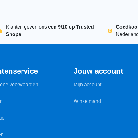
Flexim zwart 20l
Klanten geven ons
een 9/10 op Trusted
Goedkoo
per
Shops
Nederlan
Flex
stuk
€
86,21
-
incl.
btw
€
71,25
excl. BTW
ntenservice
Jouw account
ene voorwaarden
Mijn account
en
Winkelmand
ie
en