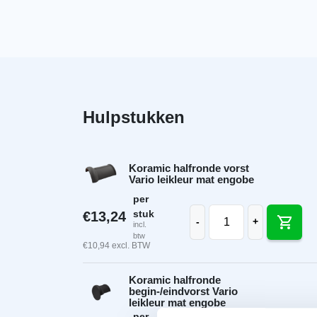
Hulpstukken
Koramic halfronde vorst
Vario leikleur mat engobe
per
Koramic halfronde vor
stuk
€
13,24
-
+
incl.
btw
€
10,94
excl. BTW
Koramic halfronde
begin-/eindvorst Vario
leikleur mat engobe
per