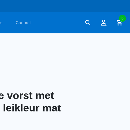
0
es
Contact
e vorst met
 leikleur mat