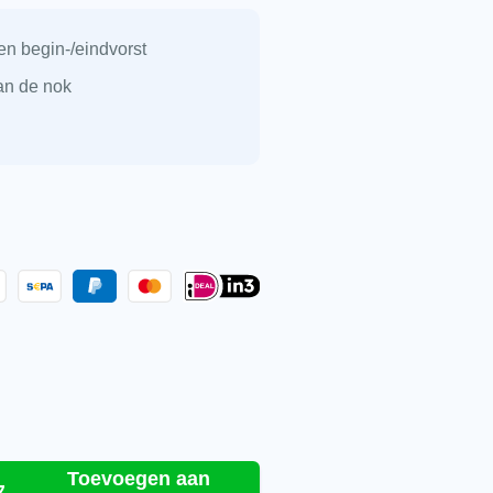
n begin-/eindvorst
an de nok
 wel Vario leikleur mat engobe aantal
Toevoegen aan