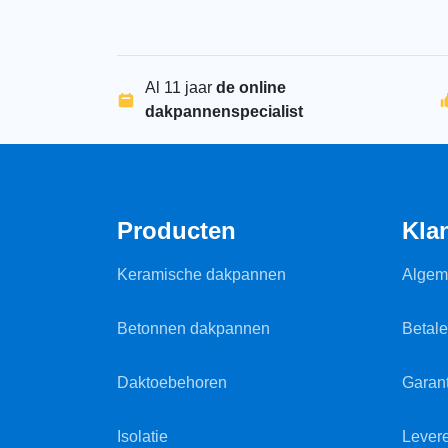
Al 11 jaar
de online
dakpannenspecialist
Producten
Kla
Keramische dakpannen
Algem
Betonnen dakpannen
Betal
Daktoebehoren
Garant
Isolatie
Lever