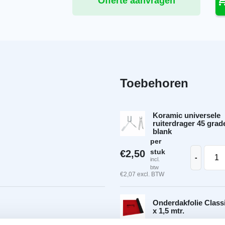
Offerte aanvragen
Toebehoren
Koramic universele
ruiterdrager 45 grad
blank
per
st Vario leikleur mat engobe aantal
Koram
stuk
€
2,50
-
incl.
btw
€
2,07
excl. BTW
Onderdakfolie Classi
x 1,5 mtr.
per