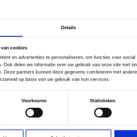
in-/eindvorst Vario leikleur mat engobe aantal
Ond
stuk
€
160,78
-
incl.
btw
€
132,88
excl. BTW
Details
ATI Pro Bardage
dampopen (1,5x10m
 van cookies
per
ekkeperbeginvorst leikleur mat engobe aantal
AT
stuk
ent en advertenties te personaliseren, om functies voor social
€
437,56
-
incl.
. Ook delen we informatie over uw gebruik van onze site met on
btw
€
361,62
excl. BTW
e. Deze partners kunnen deze gegevens combineren met andere i
erzameld op basis van uw gebruik van hun services.
Tape ATI Transparant
breedte 100mm (25m)
Voorkeuren
Statistieken
per
Tape
stuk
€
42,96
H
Technisch handboek
-
incl.
btw
o
€
35,50
excl. BTW