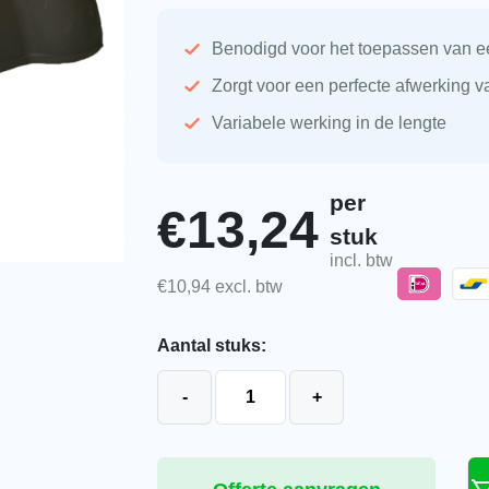
Benodigd voor het toepassen van ee
Zorgt voor een perfecte afwerking v
Variabele werking in de lengte
per
€
13,24
stuk
incl. btw
€
10,94
excl. btw
Aantal stuks:
Koramic halfronde vorst met dubbele
-
+