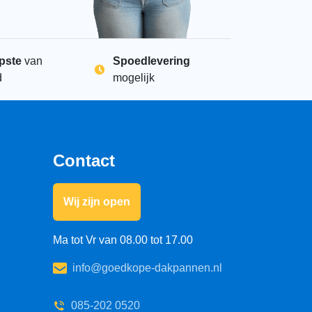
pste
van
Spoedlevering
d
mogelijk
im zwart 20l aantal
+
Contact
Wij zijn open
Ma tot Vr van 08.00 tot 17.00
info@goedkope-dakpannen.nl
085-202 0520