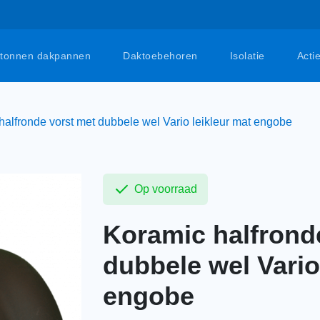
tonnen dakpannen
Daktoebehoren
Isolatie
Acti
halfronde vorst met dubbele wel Vario leikleur mat engobe
Op voorraad
Koramic halfrond
dubbele wel Vario
engobe