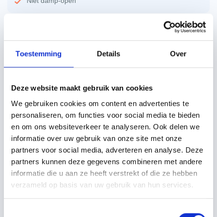
Niet damp-open
per m²
€
22,80
incl. btw
€
18,84
excl. btw
Toestemming
Details
Over
Offerte aanvragen
Deze website maakt gebruik van cookies
Specificaties
Beschrijving
Technisch handboek
We gebruiken cookies om content en advertenties te
personaliseren, om functies voor social media te bieden
Merk
Kingspan
en om ons websiteverkeer te analyseren. Ook delen we
informatie over uw gebruik van onze site met onze
Maximale lengte
5400 mm
partners voor social media, adverteren en analyse. Deze
Minimale lengte
5400 mm
partners kunnen deze gegevens combineren met andere
informatie die u aan ze heeft verstrekt of die ze hebben
Soort
Isolatie
verzameld op basis van uw gebruik van hun services.
Bevestiging dakplaat
Op bestaand dakbeschot
Toestemmingsselectie
Breedte
1200 mm