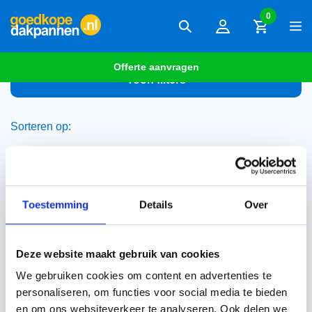
0
Offerte aanvragen
Toon filters
Sorteren op:
Gitzwart
Toestemming
Details
Over
Aanbieding!
Aanbieding!
Deze website maakt gebruik van cookies
We gebruiken cookies om content en advertenties te
personaliseren, om functies voor social media te bieden
Monier De Nieuwe Hollander
Monier gitzwart verglaasd
en om ons websiteverkeer te analyseren. Ook delen we
gitzwart dakpan
halfronde vorst