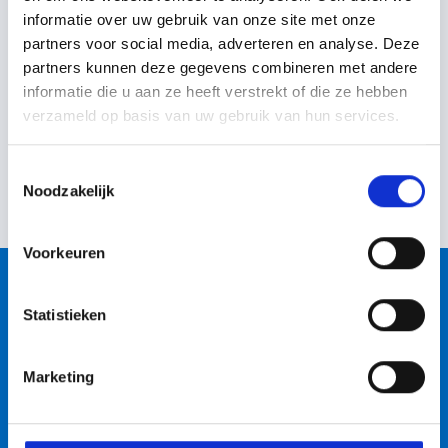
informatie over uw gebruik van onze site met onze
partners voor social media, adverteren en analyse. Deze
per stuk
van
€
3,06
, voor:
€
16,08
incl. btw
partners kunnen deze gegevens combineren met andere
per stuk
€
1,67
€
13,29
excl. BTW
incl. btw
informatie die u aan ze heeft verstrekt of die ze hebben
€
1,38
excl. BTW
verzameld op basis van uw gebruik van hun services.
Toestemmingsselectie
Noodzakelijk
Voorkeuren
Producten
Statistieken
Klantenservice
Marketing
Jouw account