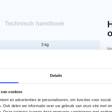
H
Technisch handboek
o
3 kg
Ne
377 x 255mm
da
Natuurrood+
Monier
Details
3 kg
 van cookies
Dakpan
ent en advertenties te personaliseren, om functies voor social
Naturel
. Ook delen we informatie over uw gebruik van onze site met on
e. Deze partners kunnen deze gegevens combineren met andere i