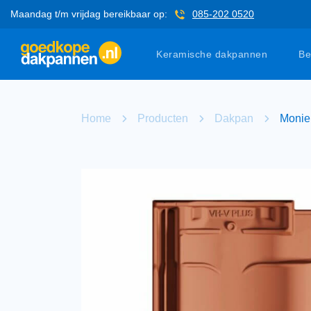
Maandag t/m vrijdag bereikbaar op:
085-202 0520
Keramische dakpannen
Be
Home
Producten
Dakpan
Monie