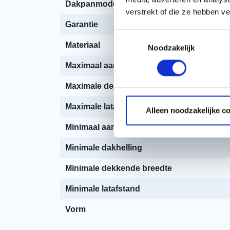
Dakpanmodel
verstrekt of die ze hebben v
Garantie
Toestemmingsselectie
Materiaal
Noodzakelijk
Maximaal aantal per m2
Maximale dekkende breedte
Maximale latafstand
Alleen noodzakelijke c
Minimaal aantal per m2
Minimale dakhelling
Minimale dekkende breedte
Minimale latafstand
Vorm