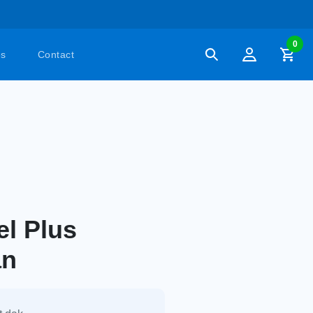
0
es
Contact
el Plus
an