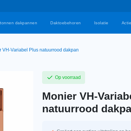
tonnen dakpannen
Daktoebehoren
Isolatie
Acti
r VH-Variabel Plus natuurrood dakpan
Op voorraad
Monier VH-Variab
natuurrood dakp