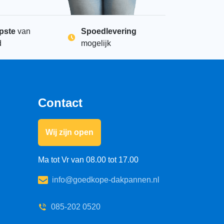
pste
van
Spoedlevering
d
mogelijk
Contact
Wij zijn open
Ma tot Vr van 08.00 tot 17.00
info@goedkope-dakpannen.nl
085-202 0520