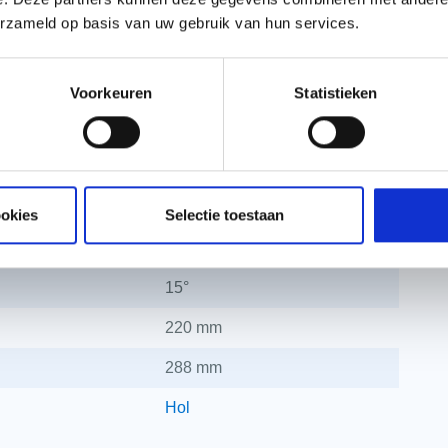
VH-Variabel
erzameld op basis van uw gebruik van hun services.
30 jaar
Keramisch
Voorkeuren
Statistieken
15,9
220 mm
310 mm
ookies
Selectie toestaan
14,5
15°
220 mm
288 mm
Hol