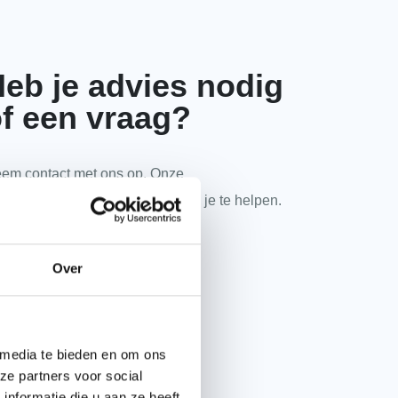
eb je advies nodig
f een vraag?
em contact met ons op. Onze
kpanspecialisten zitten klaar om je te helpen.
085 2020 520
Over
E-mail onze experts
 media te bieden en om ons
ze partners voor social
WhatsApp met ons
nformatie die u aan ze heeft