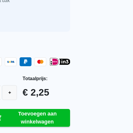
t dak
Totaalprijs:
d dakpan
H-Variabel Plus natuurrood dakpan aantal
€ 2,25
+
Toevoegen aan
winkelwagen