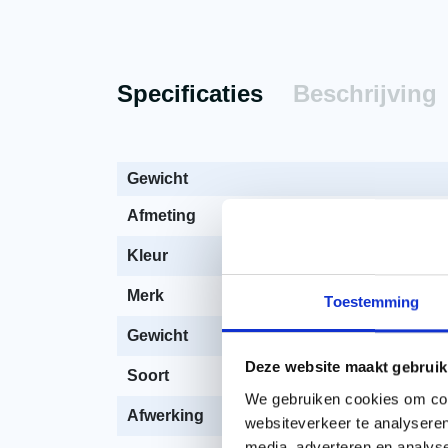
Specificaties
Beschrijving
Gewicht
Afmeting
Kleur
Merk
Toestemming
Gewicht
Deze website maakt gebruik
Soort
We gebruiken cookies om cont
Afwerking
websiteverkeer te analyseren
media, adverteren en analys