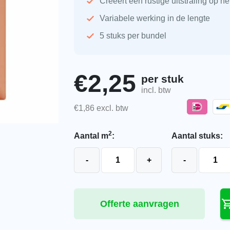
Creëert een rustige uitstraling op he
Variabele werking in de lengte
5 stuks per bundel
€
2,25
per stuk
incl. btw
€
1,86
excl. btw
2
Aantal m
:
Aantal stuks:
Monier VH-Variabel Plus natuurroo
Monier V
-
+
-
Offerte aanvragen