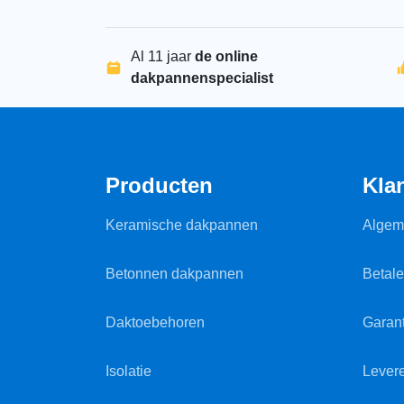
Al 11 jaar
de online
dakpannenspecialist
Producten
Kla
Keramische dakpannen
Algem
Betonnen dakpannen
Betal
Daktoebehoren
Garant
Isolatie
Lever