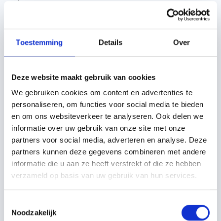
Offerte aanvragen
Toestemming
Details
Over
Specificaties
Beschrijving
Technisch handboek
Deze website maakt gebruik van cookies
Merk
Unilin
We gebruiken cookies om content en advertenties te
Soort
Isolatie
personaliseren, om functies voor social media te bieden
en om ons websiteverkeer te analyseren. Ook delen we
Minimale dekkende breedte
1020 mm
informatie over uw gebruik van onze site met onze
Bevestiging dakplaat
Op gordingen
partners voor social media, adverteren en analyse. Deze
partners kunnen deze gegevens combineren met andere
Damp open
Ja
informatie die u aan ze heeft verstrekt of die ze hebben
Maximale lengte
8200 mm
verzameld op basis van uw gebruik van hun services.
Minimale lengte
3000 mm
Toestemmingsselectie
Model
Usystem roof SW Light plus
Noodzakelijk