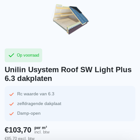
Op voorraad
Unilin Usystem Roof SW Light Plus
6.3 dakplaten
Rc waarde van 6.3
zelfdragende dakplaat
Damp-open
per m²
€
103,70
incl. btw
€
85,70
excl. btw