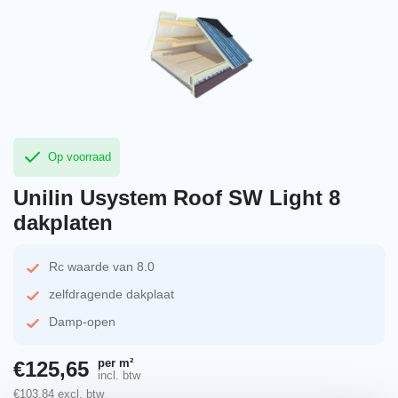
Op voorraad
Unilin Usystem Roof SW Light 8
dakplaten
Rc waarde van 8.0
zelfdragende dakplaat
Damp-open
per m²
€
125,65
incl. btw
€
103,84
excl. btw