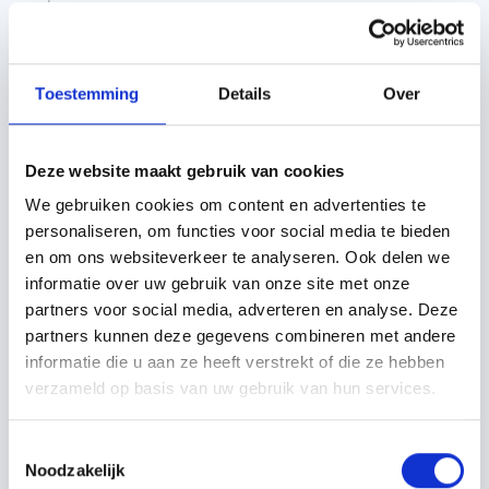
Offerte aanvragen
Toestemming
Details
Over
Specificaties
Beschrijving
Technisch handboek
Deze website maakt gebruik van cookies
Merk
Unilin
We gebruiken cookies om content en advertenties te
Soort
Isolatie
personaliseren, om functies voor social media te bieden
en om ons websiteverkeer te analyseren. Ook delen we
Bevestiging dakplaat
Op gordingen
informatie over uw gebruik van onze site met onze
Breedte
1020 mm
partners voor social media, adverteren en analyse. Deze
partners kunnen deze gegevens combineren met andere
Damp open
Ja
informatie die u aan ze heeft verstrekt of die ze hebben
Maximale lengte
8200 mm
verzameld op basis van uw gebruik van hun services.
Minimale lengte
3000 mm
Toestemmingsselectie
Model
Usystem roof SW Light
Noodzakelijk