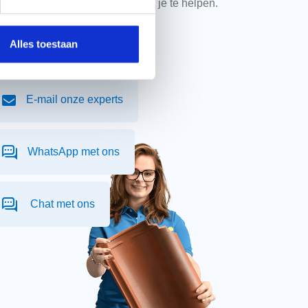
kpanspecialisten zitten klaar om je te helpen.
mic flexi-rol extreme 320mm zwart aantal
+
Alles toestaan
085 2020 520
eme
E-mail onze experts
mic flexi-rol extreme 320mm rood aantal
+
WhatsApp met ons
ent
Chat met ons
vatie-koppelelement antraciet aantal
+