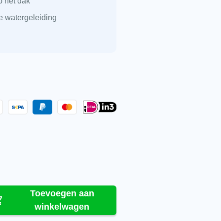
p het dak
 watergeleiding
 linkergevelpan aantal
Toevoegen aan
winkelwagen