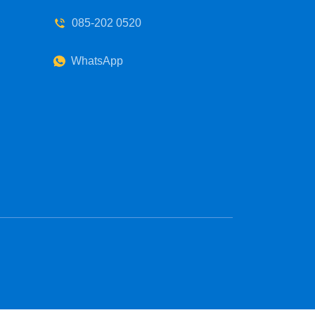
085-202 0520
+
WhatsApp
schroef rvs 45mm + neopreenring zwart 200 stuks aantal
+
+
stuks
schroef rvs 65mm + neopreenring zwart 50 stuks aantal
+
. 5