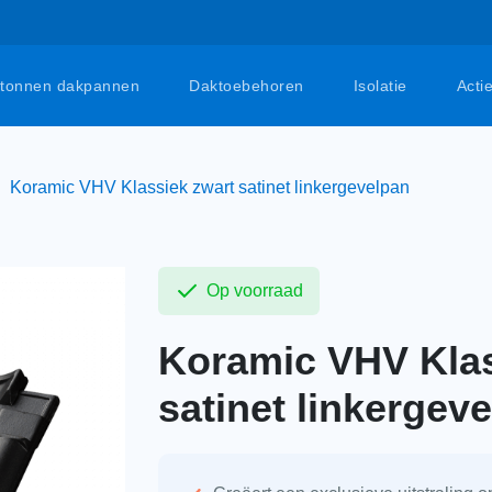
tonnen dakpannen
Daktoebehoren
Isolatie
Acti
Koramic VHV Klassiek zwart satinet linkergevelpan
Op voorraad
Koramic VHV Klas
satinet linkergev