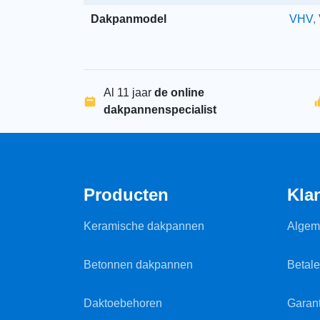
Dakpanmodel
VHV
,
Al 11 jaar
de online
dakpannenspecialist
Producten
Kla
Keramische dakpannen
Algem
Betonnen dakpannen
Betal
Daktoebehoren
Garant