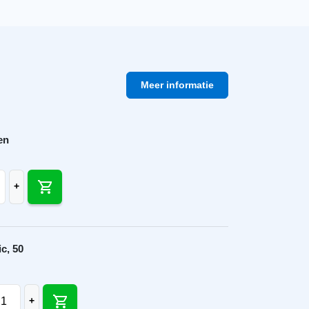
Meer informatie
en
ic universele ruiterdrager 45 graden blank aantal
+
c, 50
erdakfolie Classic, 50 x 1,5 mtr. aantal
+