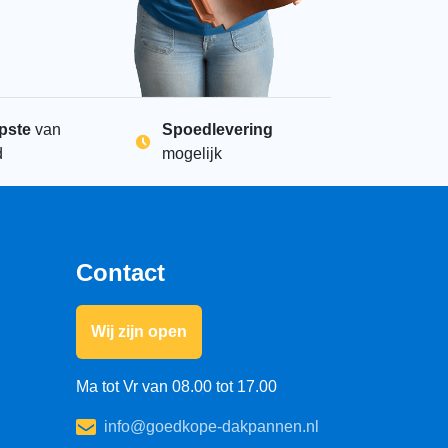
40
dakvoetprofiel 140 mm kunststof zwart aantal
+
pste
van
Spoedlevering
d
mogelijk
ic vogelschroot kunstof 1m rood aantal
+
Contact
Wij zijn open
Ma tot Vr van 08.00 tot 17.00
ic vogelschroot kunstof 1m zwart aantal
+
info@goedkope-dakpannen.nl