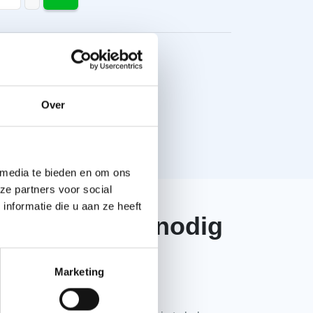
)
I Pro Bardage dampopen (1,5x10m) aantal
Over
+
Toon meer
 media te bieden en om ons
ze partners voor social
nformatie die u aan ze heeft
 ATI Transparant breedte 100mm (25m) aantal
eb je advies nodig
+
f een vraag?
Marketing
eme
em contact met ons op. Onze