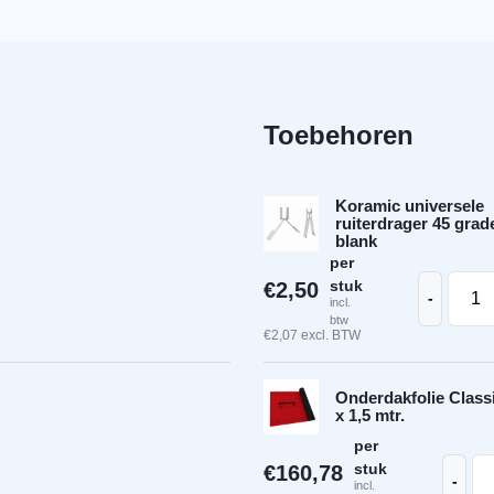
Toebehoren
Koramic universele
ruiterdrager 45 grad
blank
per
wart satinet dakpan aantal
Koram
stuk
€
2,50
-
incl.
btw
€
2,07
excl. BTW
Onderdakfolie Classi
x 1,5 mtr.
per
 zwart satinet rechtergevelpan aantal
Ond
stuk
€
160,78
-
incl.