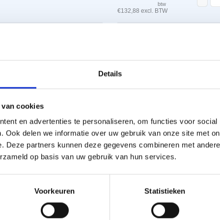
btw
€
132,88
excl. BTW
ATI Pro Bardage
dampopen (1,5x10m
per
t Vario zwart satinet aantal
AT
stuk
€
437,56
Details
-
incl.
btw
€
361,62
excl. BTW
 van cookies
Tape ATI Transparant
ent en advertenties te personaliseren, om functies voor social
breedte 100mm (25m)
. Ook delen we informatie over uw gebruik van onze site met on
per
e. Deze partners kunnen deze gegevens combineren met andere i
in-/eindvorst Vario zwart satinet aantal
Tape
stuk
€
42,96
H
Technisch handboek
erzameld op basis van uw gebruik van hun services.
-
incl.
btw
o
€
35,50
excl. BTW
Voorkeuren
Statistieken
kg
Koramic flexi-rol extr
Ne
320mm zwart
 371 mm