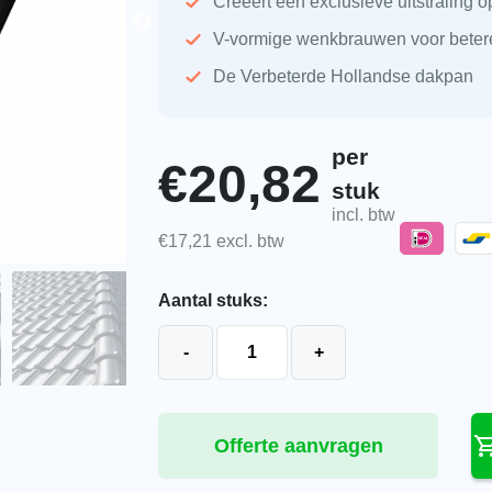
Creëert een exclusieve uitstraling o
V-vormige wenkbrauwen voor betere
De Verbeterde Hollandse dakpan
per
€
20,82
stuk
incl. btw
€
17,21
excl. btw
Aantal stuks:
Koramic VHV Klassiek zwart satinet
-
+
Offerte aanvragen