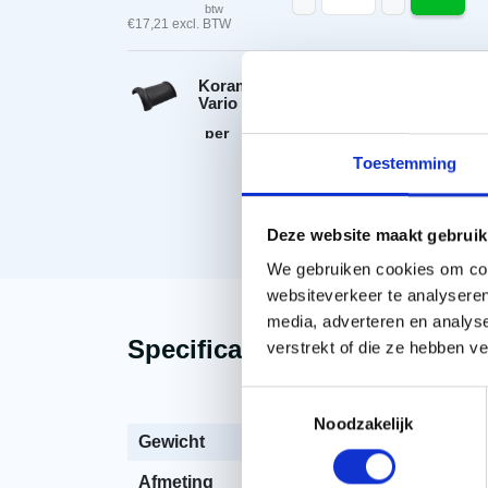
btw
€
17,21
excl. BTW
Koramic halfronde vorst
Vario zwart satinet
per
Koramic halfronde vors
stuk
€
14,56
Toestemming
-
+
incl.
btw
Toon meer
€
12,03
excl. BTW
Deze website maakt gebruik
Koramic halfronde
We gebruiken cookies om cont
begin-/eindvorst Vario zwart
satinet
websiteverkeer te analyseren
per
media, adverteren en analys
Koramic halfronde beg
stuk
€
49,69
Specificaties
Beschrijving
verstrekt of die ze hebben v
-
+
incl.
btw
€
41,07
excl. BTW
Toestemmingsselectie
Noodzakelijk
Koramic halfronde vorst met
Gewicht
4,39 
dubbele wel Vario zwart
satinet
Afmeting
267 x