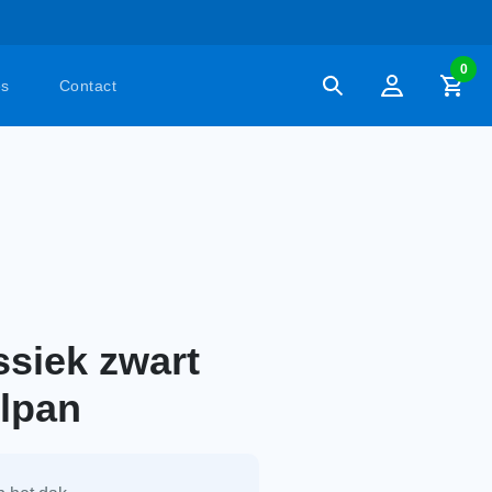
0
es
Contact
siek zwart
elpan