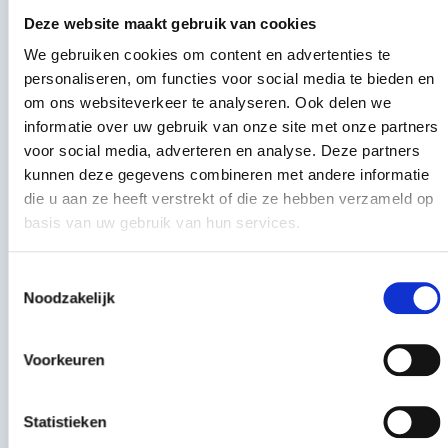
€
40,09
-
+
incl. btw
Deze website maakt gebruik van cookies
€
33,13
excl. BTW
Toebehoren
Meer informatie
We gebruiken cookies om content en advertenties te
Koramic halfronde vorst met dubbele wel Vario
personaliseren, om functies voor social media te bieden en
natuurrood+
Koramic universele ruiterdrager 45 graden blank
om ons websiteverkeer te analyseren. Ook delen we
informatie over uw gebruik van onze site met onze partners
Koramic halfronde vo
per stuk
€
12,04
-
+
incl. btw
voor social media, adverteren en analyse. Deze partners
Koramic universele r
per stuk
€
2,50
€
9,95
excl. BTW
-
+
incl. btw
kunnen deze gegevens combineren met andere informatie
€
2,07
excl. BTW
die u aan ze heeft verstrekt of die ze hebben verzameld op
Koramic halfronde hoekkeperbeginvorst Vario
basis van uw gebruik van hun services.
natuurrood+
Onderdakfolie Classic, 50 x 1,5 mtr.
Koramic halfronde h
per stuk
€
41,27
-
+
Toestemmingsselectie
incl. btw
Onderdakfolie Classic
per stuk
€
160,78
€
34,11
excl. BTW
-
+
Noodzakelijk
incl. btw
€
132,88
excl. BTW
Koramic vorsthoed 3x halfrondevorst natuurrood+
(nr. 1)
Voorkeuren
ATI Pro Bardage dampopen (1,5x10m)
Koramic vorsthoed 3x
per stuk
€
176,74
-
+
incl. btw
ATI Pro Bardage da
per stuk
€
437,56
Statistieken
€
146,07
excl. BTW
-
+
incl. btw
€
361,62
excl. BTW