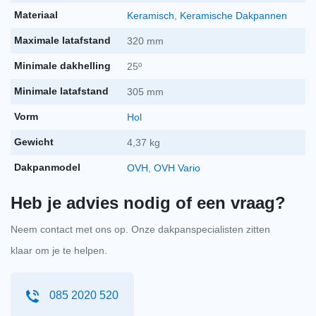
Materiaal
Keramisch
,
Keramische Dakpannen
Combidakvoetprofiel
per stuk
€
6,80
-
+
Maximale latafstand
320 mm
incl. btw
€
5,62
excl. BTW
Minimale dakhelling
25º
Koramic vogelschroot kunstof 1m rood
Minimale latafstand
305 mm
Vorm
Hol
Koramic vogelschroo
per stuk
€
1,33
-
+
incl. btw
Gewicht
4,37 kg
€
1,10
excl. BTW
Dakpanmodel
OVH
,
OVH Vario
Klokschroef rvs 45mm + neopreenring zwart 200
stuks
Heb je advies nodig of een vraag?
Klokschroef rvs 45m
per stuk
€
33,72
-
+
incl. btw
Neem contact met ons op. Onze dakpanspecialisten zitten
€
27,87
excl. BTW
klaar om je te helpen.
Klokschroef rvs 65mm + neopreenring rood 50
stuks
085 2020 520
Klokschroef rvs 65m
per stuk
€
15,22