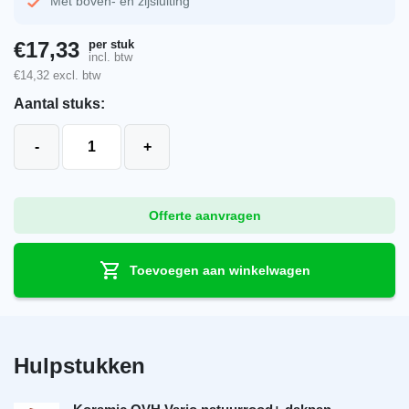
Met boven- en zijsluiting
per stuk
€
17,33
incl. btw
€
14,32
excl. btw
Aantal stuks:
Koramic OVH Vario natuurrood+ linkergevelpan aanta
-
+
Offerte aanvragen
Toevoegen aan winkelwagen
Hulpstukken