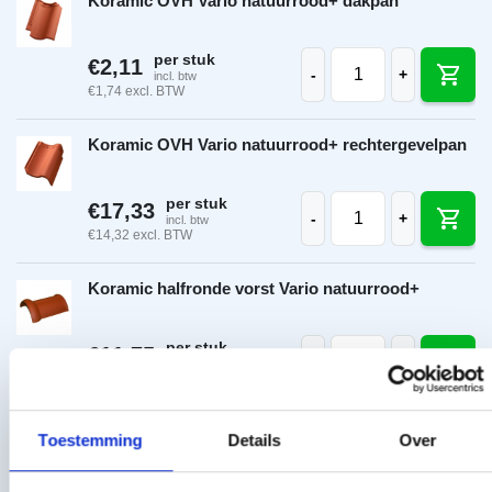
Koramic OVH Vario natuurrood+ dakpan
Koramic OVH Vario n
per stuk
€
2,11
-
+
incl. btw
€
1,74
excl. BTW
Koramic OVH Vario natuurrood+ rechtergevelpan
Koramic OVH Vario n
per stuk
€
17,33
-
+
incl. btw
€
14,32
excl. BTW
Koramic halfronde vorst Vario natuurrood+
Koramic halfronde vo
per stuk
€
11,75
-
+
incl. btw
€
9,71
excl. BTW
Koramic halfronde begin-/eindvorst Vario
Toestemming
Details
Over
natuurrood+
Toon meer
Koramic halfronde be
per stuk