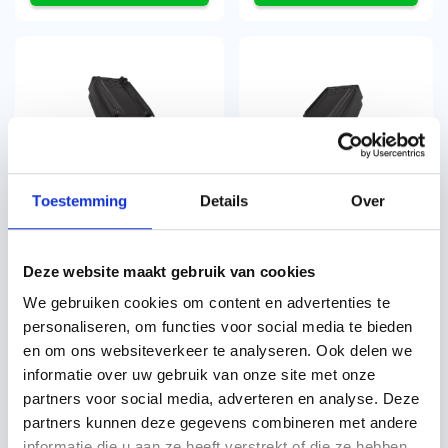
Koramic Tuile du Nord 44
Koramic Tuile du Nord 44
linkergevelpan antraciet
rechtergevelpan antraciet
Toestemming
Details
Over
engobe
engobe
per stuk
per stuk
€
12,15
€
12,15
incl. btw
incl. btw
€
10,04
excl. BTW
€
10,04
excl. BTW
Deze website maakt gebruik van cookies
We gebruiken cookies om content en advertenties te
personaliseren, om functies voor social media te bieden
en om ons websiteverkeer te analyseren. Ook delen we
informatie over uw gebruik van onze site met onze
partners voor social media, adverteren en analyse. Deze
partners kunnen deze gegevens combineren met andere
informatie die u aan ze heeft verstrekt of die ze hebben