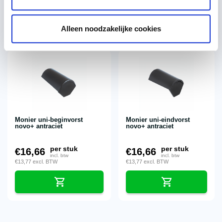
€
53,57
excl. BTW
€
5,95
excl. BTW
Alleen noodzakelijke cookies
Monier uni-beginvorst
Monier uni-eindvorst
novo+ antraciet
novo+ antraciet
per stuk
per stuk
€
16,66
€
16,66
incl. btw
incl. btw
€
13,77
excl. BTW
€
13,77
excl. BTW