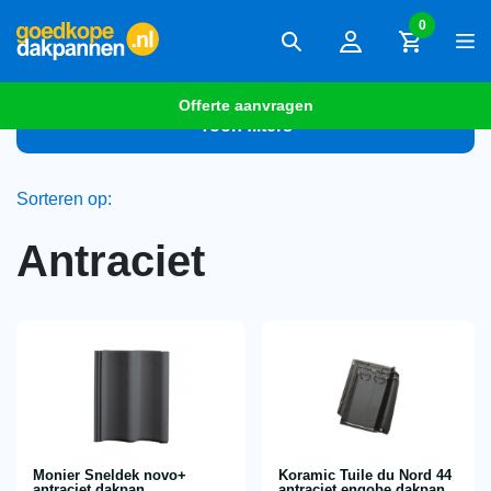
0
Offerte aanvragen
Toon filters
Sorteren op:
Antraciet
Monier Sneldek novo+
Koramic Tuile du Nord 44
antraciet dakpan
antraciet engobe dakpan