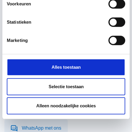
Voorkeuren
Statistieken
Marketing
Heb je advies nodig of een
vraag?
Neem contact met ons op. Onze dakpanspecialisten
Alles toestaan
zitten klaar om je te helpen.
Selectie toestaan
085 2020 520
Alleen noodzakelijke cookies
E-mail onze experts
WhatsApp met ons