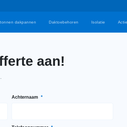
tonnen dakpannen
Daktoebehoren
Isolatie
Acti
fferte aan!
.
Achternaam
*