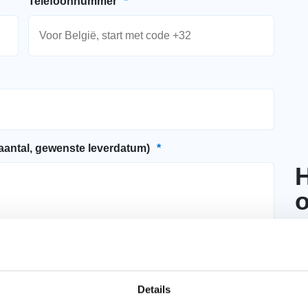
Telefoonnummer
*
 aantal, gewenste leverdatum)
*
H
o
Ne
da
Details