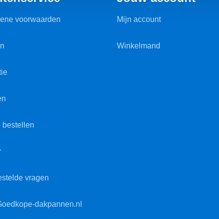
ene voorwaarden
Mijn account
en
Winkelmand
ie
en
 bestellen
r
estelde vragen
Goedkope-dakpannen.nl