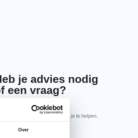
eb je advies nodig
f een vraag?
em contact met ons op. Onze
kpanspecialisten zitten klaar om je te helpen.
Over
085 2020 520