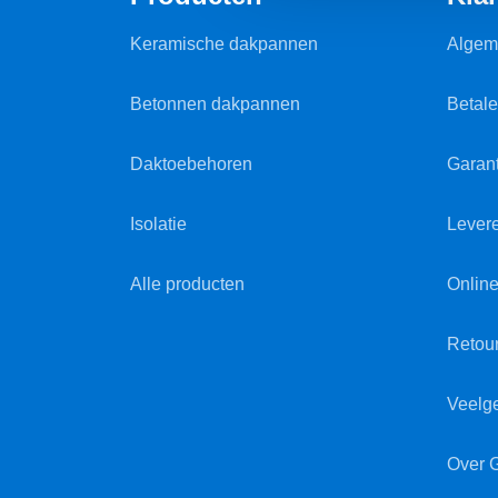
Keramische dakpannen
Algem
Betonnen dakpannen
Betal
Daktoebehoren
Garant
Isolatie
Lever
Alle producten
Online
Retou
Veelg
Over 