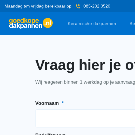
Maandag t/m vrijdag bereikbaar op:
085-202 0520
Keramische dakpannen
Be
Vraag hier je o
Wij reageren binnen 1 werkdag op je aanvraag
Voornaam
*