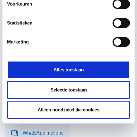
Voorkeuren
Statistieken
Marketing
Heb je advies nodig of een
vraag?
Neem contact met ons op. Onze dakpanspecialisten
Alles toestaan
zitten klaar om je te helpen.
Selectie toestaan
085 2020 520
Alleen noodzakelijke cookies
E-mail onze experts
WhatsApp met ons