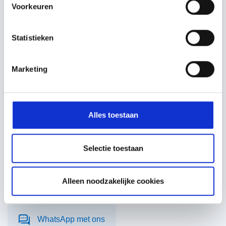
Voorkeuren
Statistieken
Marketing
Heb je advies nodig of een
vraag?
Neem contact met ons op. Onze dakpanspecialisten
Alles toestaan
zitten klaar om je te helpen.
Selectie toestaan
085 2020 520
Alleen noodzakelijke cookies
E-mail onze experts
WhatsApp met ons